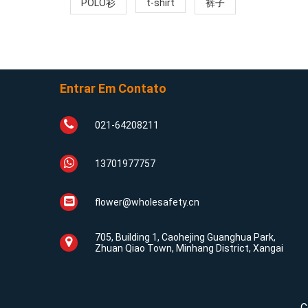
POLO衫
t-shirt
裤子
Entrar Em Contato
021-64208211
13701977757
flower@wholesafety.cn
705, Building 1, Caohejing Guanghua Park,
Zhuan Qiao Town, Minhang District, Xangai
C